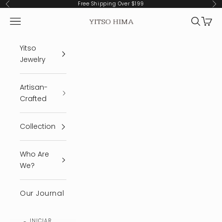
Ir al contenido
Free Shipping Over $199
Anterior
Sig
Menú
Buscar
Cest
YITSO HIMA
Yitso
Jewelry
Artisan-
Crafted
Collection
Who Are
We?
Our Journal
INICIAR